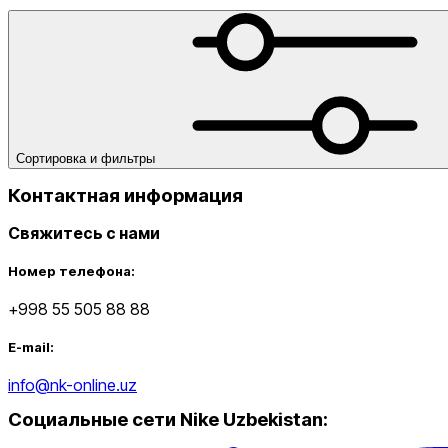
одеяла
Утяжелители
Футбольные мячи
Хиджабы
Эспандер
от
до
Сортировка и фильтры
Контактная информация
Свяжитесь с нами
Новинки
Номер телефона:
+998 55 505 88 88
E-mail:
info@nk-online.uz
Социальные сети Nike Uzbekistan
:
Популярные