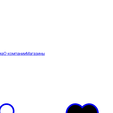
ма
О компании
Магазины
Коврики
ее
тболки
Перчатки
Футболки
я
ртивные