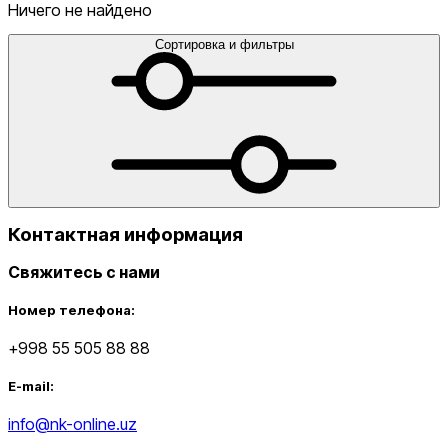
голеностопы
Сумки
Сумки для ноутбука
Сумки для
Ничего не найдено
телефона
Сумки на пояс
Туристические
одеяла
Утяжелители
Футбольные мячи
Хиджабы
Эспандер
Сортировка и фильтры
от
до
Контактная информация
Свяжитесь с нами
Новинки
Номер телефона:
+998 55 505 88 88
E-mail:
info@nk-online.uz