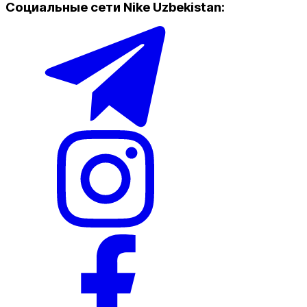
Социальные сети Nike Uzbekistan
:
Популярные
Наличие в магазинах
Nike Tashkent Amir Temur