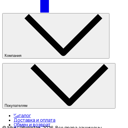
Nike Tashkent City Mall
Компания
О компании
Наши магазины
Публичная оферта
Только онлайн (доставка)
Покупателям
Каталог
Доставка и оплата
Обмен и возврат
© Nike Uzbekistan,
2026
.
Все права защищены
.