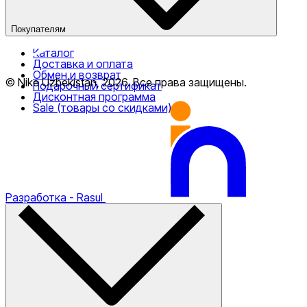
Покупателям
Каталог
Доставка и оплата
Nike Tashkent Amir Temur
Обмен и возврат
© Nike Uzbekistan,
2026
.
Все права защищены
.
Подарочный сертификат
Дисконтная программа
Sale (товары со скидками)
Nike Tashkent City Mall
Разработка
- Rasul
Только онлайн (доставка)