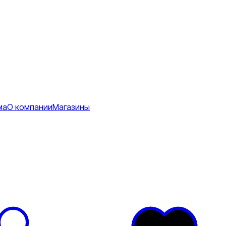
ма
О компании
Магазины
Коврики
ее
тболки
Перчатки
Футболки
я
ртивные