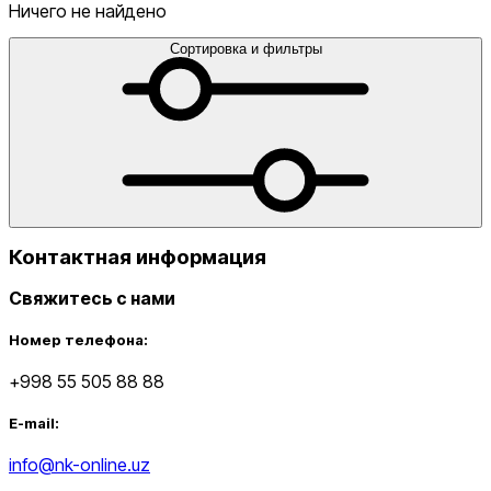
голеностопы
Сумки
Сумки для ноутбука
Сумки для
Ничего не найдено
телефона
Сумки на пояс
Туристические
одеяла
Утяжелители
Футбольные мячи
Хиджабы
Эспандер
Сортировка и фильтры
от
до
Контактная информация
Свяжитесь с нами
Новинки
Номер телефона:
+998 55 505 88 88
E-mail:
info@nk-online.uz