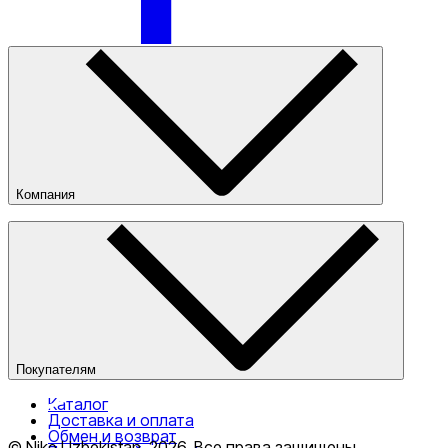
Nike Tashkent City Mall
Компания
О компании
Наши магазины
Публичная оферта
Только онлайн (доставка)
Покупателям
Каталог
Доставка и оплата
Обмен и возврат
© Nike Uzbekistan,
2026
.
Все права защищены
.