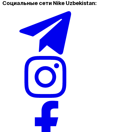
Социальные сети Nike Uzbekistan
:
Популярные
Наличие в магазинах
Nike Tashkent Amir Temur