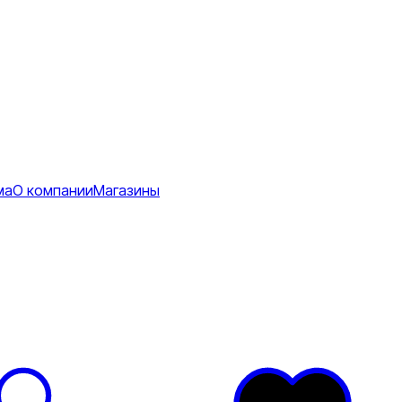
ма
О компании
Магазины
Коврики
ее
тболки
Перчатки
Футболки
я
ртивные