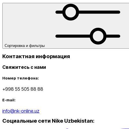
одеяла
Утяжелители
Футбольные мячи
Хиджабы
Эспандер
от
до
Сортировка и фильтры
Контактная информация
Свяжитесь с нами
Новинки
Номер телефона:
+998 55 505 88 88
E-mail:
info@nk-online.uz
Социальные сети Nike Uzbekistan
:
Популярные