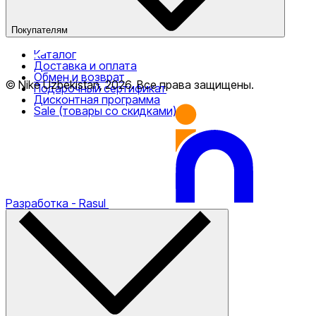
Покупателям
Каталог
Доставка и оплата
Nike Tashkent Amir Temur
Обмен и возврат
© Nike Uzbekistan,
2026
.
Все права защищены
.
Подарочный сертификат
Дисконтная программа
Sale (товары со скидками)
Nike Tashkent City Mall
Разработка
- Rasul
Только онлайн (доставка)