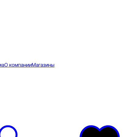
ма
О компании
Магазины
Коврики
ее
тболки
Перчатки
Футболки
я
ртивные