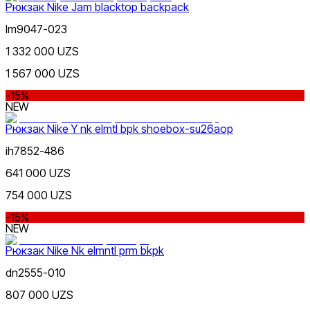
Рюкзак Nike Jam blacktop backpack
Серый
lm9047-023
1 332 000 UZS
1 567 000 UZS
-15%
NEW
Рюкзак Nike Y nk elmtl bpk shoebox-su26aop
Голубой
ih7852-486
641 000 UZS
754 000 UZS
-15%
NEW
Рюкзак Nike Nk elmntl prm bkpk
Бежевый
dn2555-010
807 000 UZS