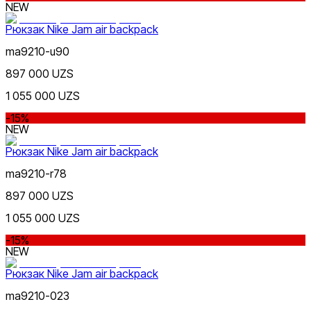
голеностопы
Сумки
Сумки для ноутбука
Сумки для
NEW
телефона
Сумки на пояс
Туристические
одеяла
Утяжелители
Футбольные мячи
Хиджабы
Эспандер
Рюкзак Nike Jam air backpack
ma9210-u90
897 000 UZS
Цена
1 055 000 UZS
-15%
NEW
Рюкзак Nike Jam air backpack
ma9210-r78
897 000 UZS
Красный
Скидка
от
1 055 000 UZS
до
-15%
NEW
Рюкзак Nike Jam air backpack
ma9210-023