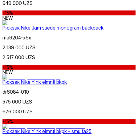
949 000 UZS
-15%
NEW
Рюкзак Nike Jam suede monogram backpack
ma9204-x6x
2 139 000 UZS
2 517 000 UZS
-15%
NEW
Рюкзак Nike Y nk elmntl bkpk
dr6084-010
575 000 UZS
676 000 UZS
-15%
Рюкзак Nike Y nk elmntl bkpk - smu fa25