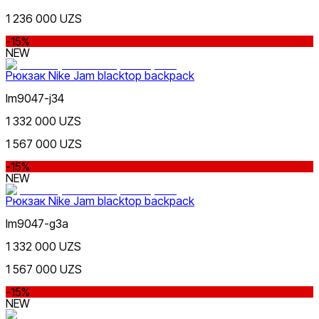
Nike Tashkent City Mall
1 236 000 UZS
-15%
NEW
Рюкзак Nike Jam blacktop backpack
lm9047-j34
Черный
1 332 000 UZS
Только онлайн (доставка)
1 567 000 UZS
-15%
NEW
Рюкзак Nike Jam blacktop backpack
lm9047-g3a
Белый
1 332 000 UZS
1 567 000 UZS
-15%
NEW