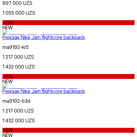
897 000 UZS
Синий
от
1 055 000 UZS
до
-15%
NEW
Рюкзак Nike Jam flightcore backpack
ma9192-kr5
1 217 000 UZS
Зеленый
Новинки
1 432 000 UZS
-15%
NEW
Рюкзак Nike Jam flightcore backpack
ma9192-b3d
Оранжевый
1 217 000 UZS
Популярные
Наличие в магазинах
1 432 000 UZS
-15%
NEW