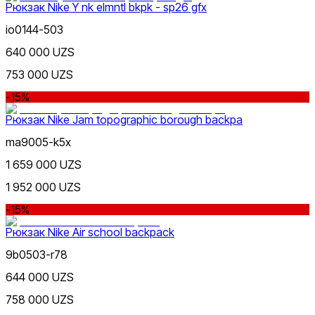
Рюкзак Nike Y nk elmntl bkpk - sp26 gfx
io0144-503
640 000 UZS
753 000 UZS
-15%
Рюкзак Nike Jam topographic borough backpa
ma9005-k5x
1 659 000 UZS
1 952 000 UZS
-15%
Рюкзак Nike Air school backpack
9b0503-r78
644 000 UZS
758 000 UZS