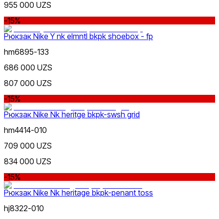
955 000 UZS
-15%
Рюкзак Nike Y nk elmntl bkpk shoebox - fp
hm6895-133
686 000 UZS
807 000 UZS
-15%
Рюкзак Nike Nk heritge bkpk-swsh grid
hm4414-010
709 000 UZS
834 000 UZS
-15%
Рюкзак Nike Nk heritage bkpk-penant toss
hj8322-010