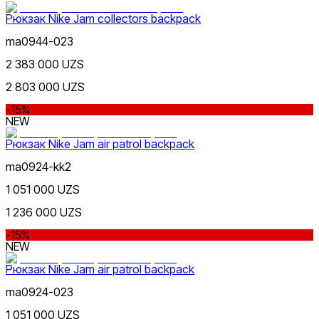
Рюкзак Nike Jam collectors backpack
ma0944-023
Фиолетовый
2 383 000 UZS
2 803 000 UZS
-15%
NEW
Рюкзак Nike Jam air patrol backpack
ma0924-kk2
Розовый
1 051 000 UZS
Nike Tashkent Amir Temur
1 236 000 UZS
-15%
NEW
Рюкзак Nike Jam air patrol backpack
ma0924-023
Коричневый
1 051 000 UZS