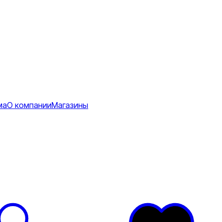
ма
О компании
Магазины
Коврики
ее
тболки
Перчатки
Футболки
я
ртивные