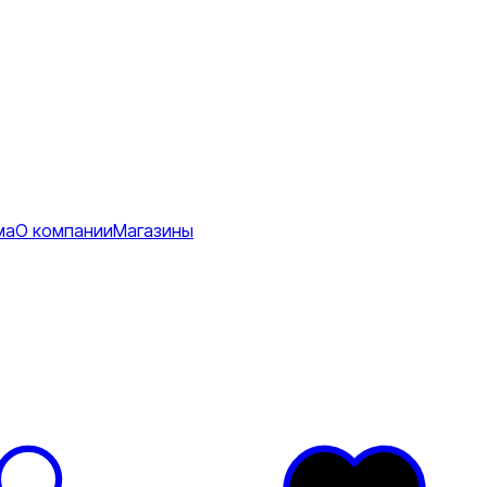
ма
О компании
Магазины
ее
тболки
Футболки
ы
Спортивные
и