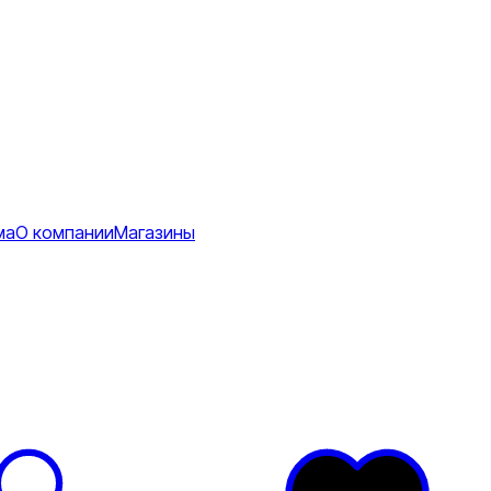
ма
О компании
Магазины
Коврики
ее
тболки
Перчатки
Футболки
я
ртивные