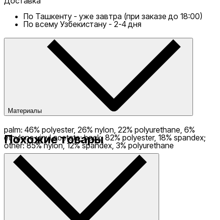
Доставка
По Ташкенту - уже завтра (при заказе до 18:00)
По всему Узбекистану - 2-4 дня
Материалы
palm: 46% polyester, 26% nylon, 22% polyurethane, 6%
Похожие товары
ethylene vinyl acetate; back: 82% polyester, 18% spandex;
other: 85% nylon, 12% spandex, 3% polyurethane